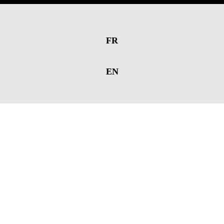
FR
EN
Algemene 
voorwaarden REPM 
Dexis
.
ARTIKEL 1. ALGEMEEN