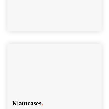
Klantcases
.